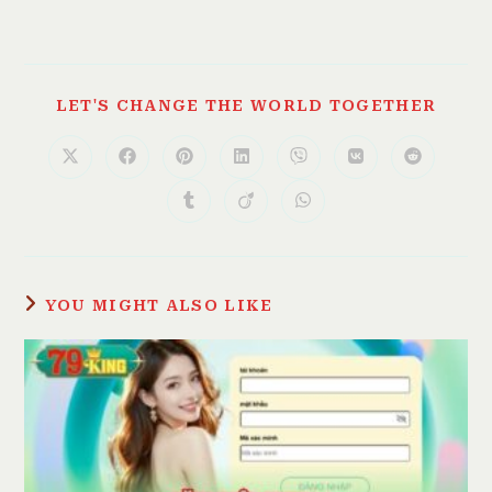
LET'S CHANGE THE WORLD TOGETHER
YOU MIGHT ALSO LIKE