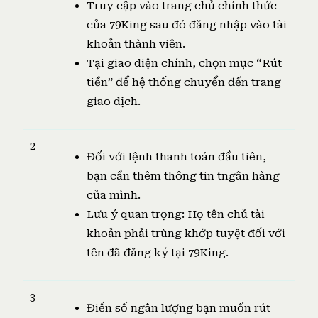
Truy cập vào trang chủ chính thức
của 79King sau đó đăng nhập vào tài
khoản thành viên.
Tại giao diện chính, chọn mục “Rút
tiền” để hệ thống chuyển đến trang
giao dịch.
2
Đối với lệnh thanh toán đầu tiên,
bạn cần thêm thông tin tngân hàng
của mình.
Lưu ý quan trọng: Họ tên chủ tài
khoản phải trùng khớp tuyệt đối với
tên đã đăng ký tại 79King.
3
Điền số ngân lượng bạn muốn rút