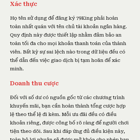
Xác thực
Họ tên sử dụng để đăng ký 79King phải hoàn
toàn nhất quán với tên chủ tài khoản ngân hàng.
Quy định này được thiết lập nhằm đảm bảo an
toàn tối đa cho mọi khoản thanh toán của thành
viên. Bất kỳ sự sai lệch nào trong dữ liệu đều có
thể dẫn đến việc giao dịch bị tạm hoãn để xác
minh.
Doanh thu cược
Đối với số dư có nguồn gốc từ các chương trình
khuyến mãi, bạn cần hoàn thành tổng cược hợp
lệ theo thể lệ đi kèm. Mỗi ưu đãi đều có điều
khoản riêng, được công bố rõ ràng để người chơi
tiện theo dõi. Sau khi đáp ứng đủ điều kiện này,
toàn bộ lợi nhuận sẽ được mở khóa cho phép bạn