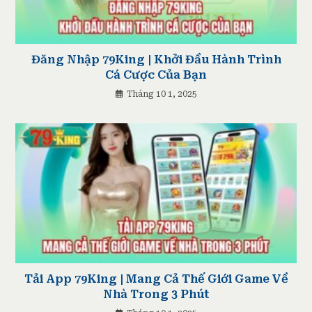
Đăng Nhập 79King | Khởi Đầu Hành Trình
Cá Cược Của Bạn
Tháng 10 1, 2025
Tải App 79King | Mang Cả Thế Giới Game Về
Nhà Trong 3 Phút