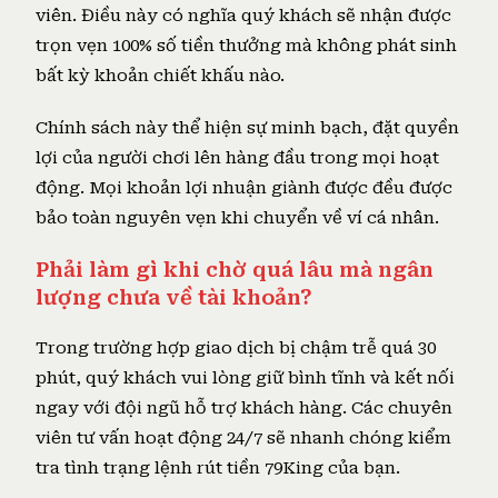
viên. Điều này có nghĩa quý khách sẽ nhận được
trọn vẹn 100% số tiền thưởng mà không phát sinh
bất kỳ khoản chiết khấu nào.
Chính sách này thể hiện sự minh bạch, đặt quyền
lợi của người chơi lên hàng đầu trong mọi hoạt
động. Mọi khoản lợi nhuận giành được đều được
bảo toàn nguyên vẹn khi chuyển về ví cá nhân.
Phải làm gì khi chờ quá lâu mà ngân
lượng chưa về tài khoản?
Trong trường hợp giao dịch bị chậm trễ quá 30
phút, quý khách vui lòng giữ bình tĩnh và kết nối
ngay với đội ngũ hỗ trợ khách hàng. Các chuyên
viên tư vấn hoạt động 24/7 sẽ nhanh chóng kiểm
tra tình trạng lệnh rút tiền 79King của bạn.