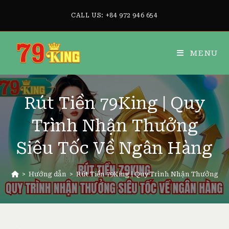
CALL US: +84 972 946 654
MENU
Rút Tiền 79King | Quy
Trình Nhận Thưởng
Siêu Tốc Về Ngân Hàng
>
Hướng dẫn
>
Rút Tiền 79King | Quy Trình Nhận Thưởng Si