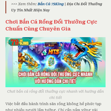
>>> Xem thêm:
Bắn Cá 79King
| Địa Chỉ Đổi Thưởng
Uy Tín Nhất Hiện Nay
Chơi Bắn Cá Rồng Đổi Thưởng Cực
Chuẩn Cùng Chuyên Gia
Chơi bắn cá rồng đổi thưởng cực nhanh với hướng dẫn
chi tiết
Việc bắt đầu hành trình săn rồng không hề phức tạp
như nhiều người lầm tưởng. Chỉ cần nắm vững vài