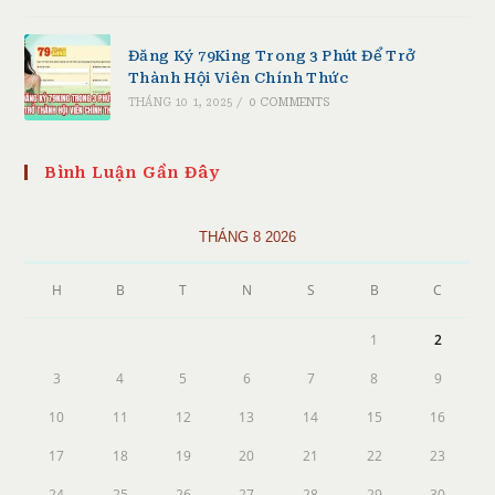
Đăng Ký 79King Trong 3 Phút Để Trở
Thành Hội Viên Chính Thức
THÁNG 10 1, 2025
/
0 COMMENTS
Bình Luận Gần Đây
THÁNG 8 2026
H
B
T
N
S
B
C
1
2
3
4
5
6
7
8
9
10
11
12
13
14
15
16
17
18
19
20
21
22
23
24
25
26
27
28
29
30