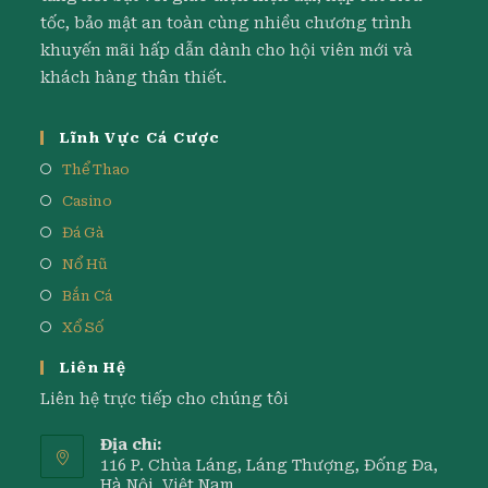
tốc, bảo mật an toàn cùng nhiều chương trình
khuyến mãi hấp dẫn dành cho hội viên mới và
khách hàng thân thiết.
Lĩnh Vực Cá Cược
Thể Thao
Casino
Đá Gà
Nổ Hũ
Bắn Cá
Xổ Số
Liên Hệ
Liên hệ trực tiếp cho chúng tôi
Địa chỉ:
116 P. Chùa Láng, Láng Thượng, Đống Đa,
Hà Nội, Việt Nam