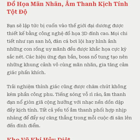
Đồ Họa Mãn Nhãn, Âm Thanh Kịch Tính
Tột Độ
Bạn sẽ lập tức bị cuốn vào thế giới đại dương được
thiết kế bằng công nghệ đồ họa 3D đỉnh cao. Mọi chi
tiết như rạn san hô, đàn cá bơi lội hay hình ảnh
những con rồng uy mãnh đều được khắc họa cực kỳ
sắc nét. Các hiệu ứng đạn bắn, boss nổ tung tạo nên
những khung cảnh vô cùng mãn nhãn, gia tăng cảm
giác phấn khích.
Trải nghiệm thính giác cũng được chăm chút không
kém phần công phu. Tiếng sóng vỗ rì rào, âm thanh
đạn nổ giòn giã cộng hưởng với nhạc nền dồn dập
đầy kịch tính. Tất cả yếu tố âm thanh phối hợp nhịp
nhàng để đẩy sự căng thẳng trong mỗi cuộc đi săn lên
đến đỉnh điểm.
Kho Vũ Khí Hủy Diệt