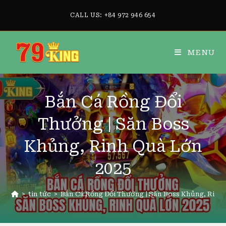
CALL US: +84 972 946 654
MENU
Bắn Cá Rồng Đổi
Thưởng | Săn Boss
Khủng, Rinh Quà Lớn
2025
>
tin tức
>
Bắn Cá Rồng Đổi Thưởng | Săn Boss Khủng, Rinh 