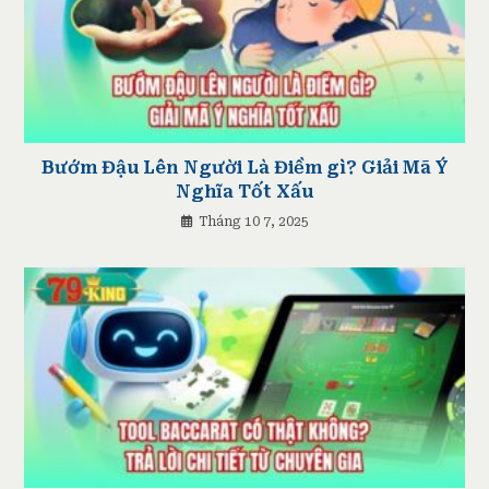
Bướm Đậu Lên Người Là Điềm gì? Giải Mã Ý
Nghĩa Tốt Xấu
Tháng 10 7, 2025