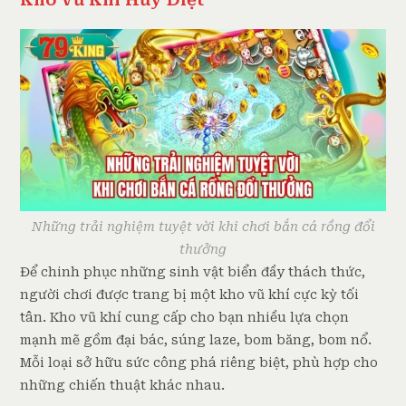
Những trải nghiệm tuyệt vời khi chơi bắn cá rồng đổi
thưởng
Để chinh phục những sinh vật biển đầy thách thức,
người chơi được trang bị một kho vũ khí cực kỳ tối
tân. Kho vũ khí cung cấp cho bạn nhiều lựa chọn
mạnh mẽ gồm đại bác, súng laze, bom băng, bom nổ.
Mỗi loại sở hữu sức công phá riêng biệt, phù hợp cho
những chiến thuật khác nhau.