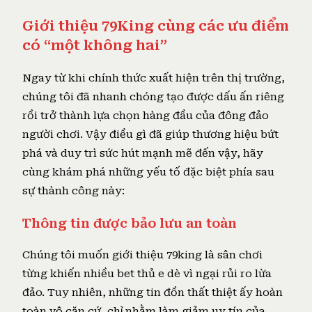
Giới thiệu 79King cùng các ưu điểm
có “một không hai”
Ngay từ khi chính thức xuất hiện trên thị trường,
chúng tôi đã nhanh chóng tạo được dấu ấn riêng
rồi trở thành lựa chọn hàng đầu của đông đảo
người chơi. Vậy điều gì đã giúp thương hiệu bứt
phá và duy trì sức hút mạnh mẽ đến vậy, hãy
cùng khám phá những yếu tố đặc biệt phía sau
sự thành công này:
Thông tin được bảo lưu an toàn
Chúng tôi muốn giới thiệu 79king là sân chơi
từng khiến nhiều bet thủ e dè vì ngại rủi ro lừa
đảo. Tuy nhiên, những tin đồn thất thiệt ấy hoàn
toàn vô căn cứ, chỉ nhằm làm giảm uy tín của