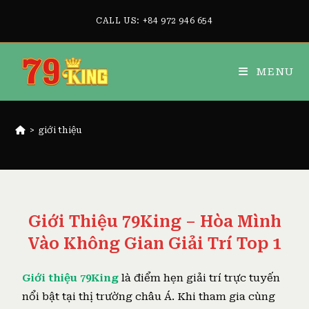
CALL US: +84 972 946 654
MENU
>
giới thiệu
Giới Thiệu 79King – Hòa Mình
Vào Không Gian Giải Trí Top 1
Giới thiệu 79King
là điểm hẹn giải trí trực tuyến
nổi bật tại thị trường châu Á. Khi tham gia cùng