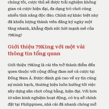
chúng tôi, cược thủ sẽ được trải nghiệm không
gian cá cược hiện đại, đa dạng trò chơi cùng
nhiều tính năng độc đáo. Chính sự khác biệt này
đã khiến lượng thành viên đăng ký ngày một
tăng nhanh, khẳng định sức hút mạnh mẽ của
79King!
Giới thiệu 79King với một vài
thông tin tổng quan
Giới thiệu 79King là cái tên trở thành điểm đến
quen thuộc với cộng đồng đam mê cá cược tại
Đông Nam Á. Được đánh giá cao về uy tín cùng
sự minh bạch, thương hiệu luôn hướng tới việc
xây dựng sân chơi công bằng, hiện đại. Với hơn
10 năm kinh nghiệm hoạt động, có trụ sở chính
đặt tại Philippines, nhà cái đã nhanh chóng mở