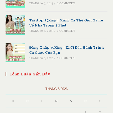
THÁNG 10 7, 2025
/
0 COMMENTS
Tải App 79King | Mang Cả Thế Giới Game
Về Nhà Trong 3 Phút
THÁNG 10 1, 2025
/
0 COMMENTS
Đăng Nhập 79King | Khởi Đầu Hành Trình
Cá Cược Của Bạn
THÁNG 10 1, 2025
/
0 COMMENTS
Bình Luận Gần Đây
THÁNG 8 2026
H
B
T
N
S
B
C
1
2