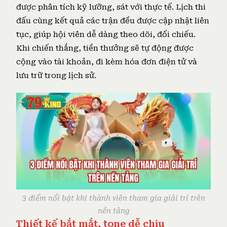
được phân tích kỹ lưỡng, sát với thực tế. Lịch thi
đấu cùng kết quả các trận đều được cập nhật liên
tục, giúp hội viên dễ dàng theo dõi, đối chiếu.
Khi chiến thắng, tiền thưởng sẽ tự động được
cộng vào tài khoản, đi kèm hóa đơn điện tử và
lưu trữ trong lịch sử.
3 điểm nổi bật khi thành viên tham gia giải trí trên
nền tảng
Thiết kế bắt mắt, tone dễ chịu